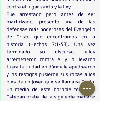
contra el lugar santo y la Ley.
Fue arrestado pero antes de ser 
martirizado, presento una de las 
defensas más poderosas del Evangelio 
de Cristo que encontramos en la 
historia (Hechos 7:1-53). Una vez 
terminado su discurso, ellos 
arremetieron contra él y lo llevaron 
fuera la ciudad en dónde le apedrearon 
y los testigos pusieron sus ropas a los 
pies de un joven que se llamaba Saulo.  
En medio de este horrible tormento 
Esteban oraba de la siguiente manera: 
Señor Jesús, recibe mi espíritu y no les 
tomes en cuenta este pecado.
Hermoso ejemplo de integridad, amor 
y servicio el que Esteban dejó a la 
iglesia a través de su martirio y 