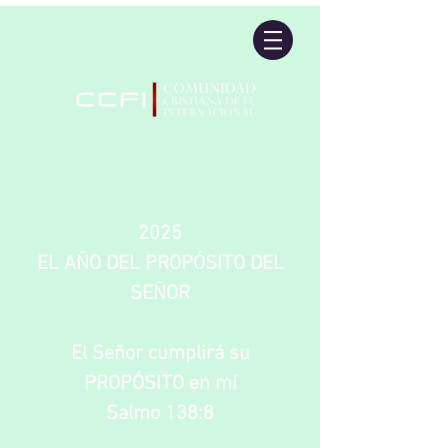
2025
EL AÑO DEL PROPÓSITO DEL
SEÑOR
El Señor cumplirá su
PROPÓSITO en mí
Salmo 138:8